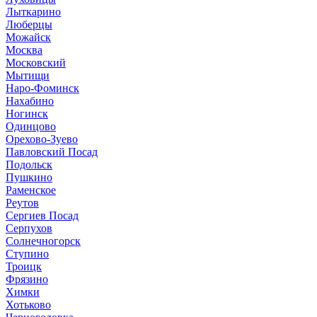
Лыткарино
Люберцы
Можайск
Москва
Московский
Мытищи
Наро-Фоминск
Нахабино
Ногинск
Одинцово
Орехово-Зуево
Павловский Посад
Подольск
Пушкино
Раменское
Реутов
Сергиев Посад
Серпухов
Солнечногорск
Ступино
Троицк
Фрязино
Химки
Хотьково