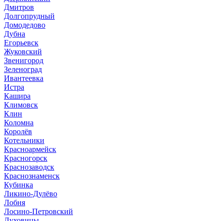
Дмитров
Долгопрудный
Домодедово
Дубна
Егорьевск
Жуковский
Звенигород
Зеленоград
Ивантеевка
Истра
Кашира
Климовск
Клин
Коломна
Королёв
Котельники
Красноармейск
Красногорск
Краснозаводск
Краснознаменск
Кубинка
Ликино-Дулёво
Лобня
Лосино-Петровский
Луховицы