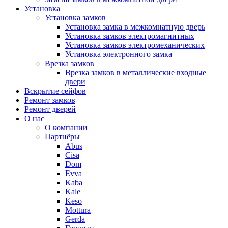
Установка
Установка замков
Установка замка в межкомнатную дверь
Установка замков электромагнитных
Установка замков электромеханических
Установка электронного замка
Врезка замков
Врезка замков в металлические входные
двери
Вскрытие сейфов
Ремонт замков
Ремонт дверей
О нас
О компании
Партнёры
Abus
Cisa
Dom
Evva
Kaba
Kale
Keso
Mottura
Gerda