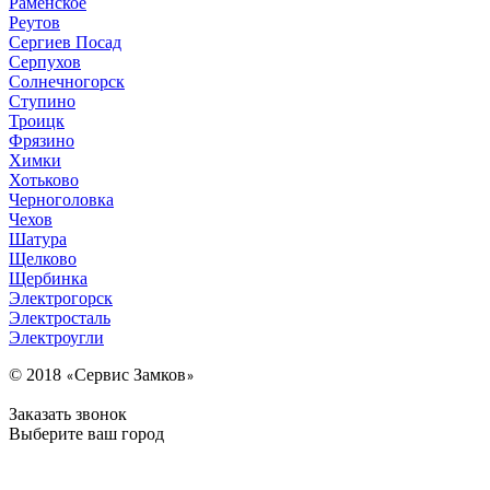
Раменское
Реутов
Сергиев Посад
Серпухов
Солнечногорск
Ступино
Троицк
Фрязино
Химки
Хотьково
Черноголовка
Чехов
Шатура
Щелково
Щербинка
Электрогорск
Электросталь
Электроугли
© 2018
Сервис Замков
«
»
Заказать звонок
Выберите ваш город