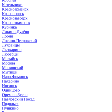
Королёв
Котельники
Красноармейск
Красногорск
Краснозаводск
Краснознаменск
Кубинка
Ликино-Дулёво
Лобня
Лосино-Петровский
Луховицы
Лыткарино
Люберцы
Можайск
Москва
Московский
Мытищи
Наро-Фоминск
Нахабино
Ногинск
Одинцово
Орехово-Зуево
Павловский Посад
Подольск
Пушкино