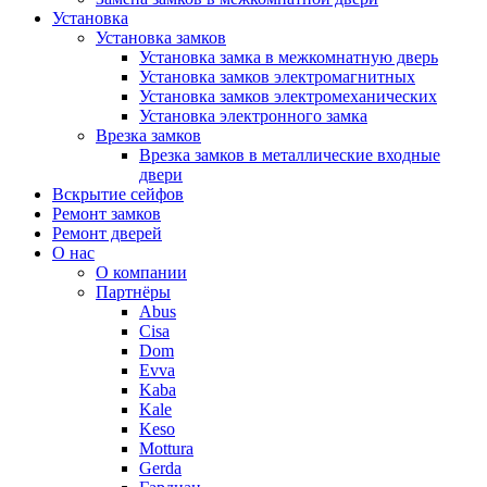
Установка
Установка замков
Установка замка в межкомнатную дверь
Установка замков электромагнитных
Установка замков электромеханических
Установка электронного замка
Врезка замков
Врезка замков в металлические входные
двери
Вскрытие сейфов
Ремонт замков
Ремонт дверей
О нас
О компании
Партнёры
Abus
Cisa
Dom
Evva
Kaba
Kale
Keso
Mottura
Gerda